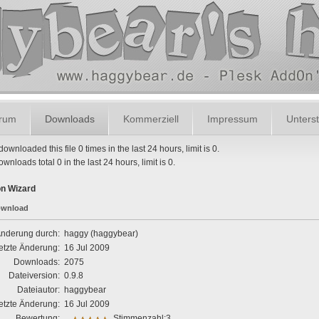
orum
Downloads
Kommerziell
Impressum
Unterst
ownloaded this file 0 times in the last 24 hours, limit is 0.
ownloads total 0 in the last 24 hours, limit is 0.
on Wizard
wnload
Änderung durch:
haggy (haggybear)
etzte Änderung:
16 Jul 2009
Downloads:
2075
Dateiversion:
0.9.8
Dateiautor:
haggybear
etzte Änderung:
16 Jul 2009
Bewertung:
Stimmenzahl:3