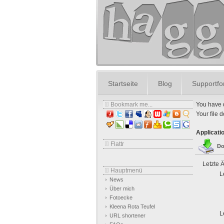
Startseite
Blog
Supportf
Bookmark me...
You have d
Your file d
Applicati
Flattr
Do
Letzte 
Hauptmenü
L
News
Über mich
Fotoecke
Kleena Rota Teufel
L
URL shortener