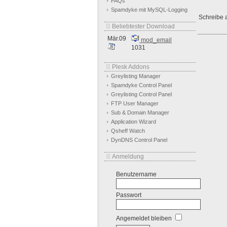
FAQs
Spamdyke mit MySQL-Logging
Schreibe a
Beliebtester Download
Mär.09
mod_email
1031
Plesk Addons
Greylisting Manager
Spamdyke Control Panel
Greylisting Control Panel
FTP User Manager
Sub & Domain Manager
Application Wizard
Qsheff Watch
DynDNS Control Panel
Anmeldung
Benutzername
Passwort
Angemeldet bleiben