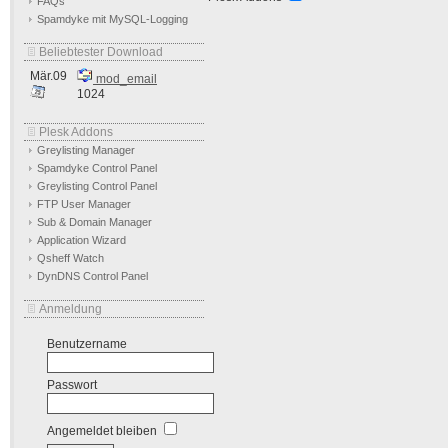
FAQs
Spamdyke mit MySQL-Logging
Beliebtester Download
Mär.09
mod_email
1024
Plesk Addons
Greylisting Manager
Spamdyke Control Panel
Greylisting Control Panel
FTP User Manager
Sub & Domain Manager
Application Wizard
Qsheff Watch
DynDNS Control Panel
Anmeldung
Benutzername
Passwort
Angemeldet bleiben