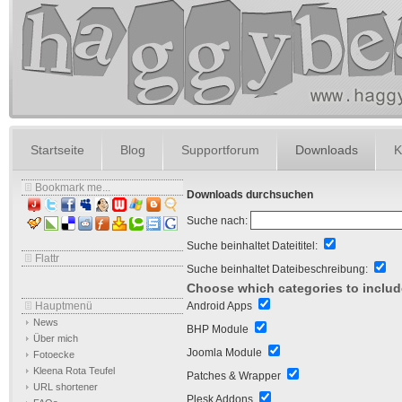
Startseite
Blog
Supportforum
Downloads
K
Bookmark me...
Downloads durchsuchen
Suche nach:
Suche beinhaltet Dateititel:
Flattr
Suche beinhaltet Dateibeschreibung:
Choose which categories to includ
Android Apps
Hauptmenü
News
BHP Module
Über mich
Joomla Module
Fotoecke
Kleena Rota Teufel
Patches & Wrapper
URL shortener
Plesk Addons