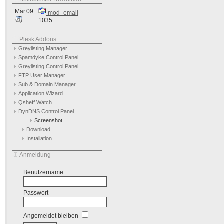
Mär.09
mod_email
1035
Plesk Addons
Greylisting Manager
Spamdyke Control Panel
Greylisting Control Panel
FTP User Manager
Sub & Domain Manager
Application Wizard
Qsheff Watch
DynDNS Control Panel
Screenshot
Download
Installation
Anmeldung
Benutzername
Passwort
Angemeldet bleiben