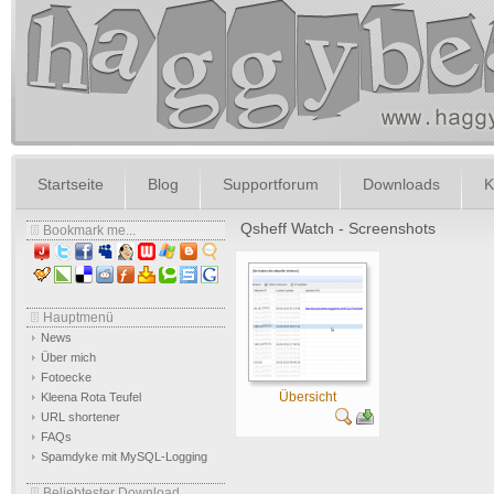
Startseite
Blog
Supportforum
Downloads
K
Qsheff Watch - Screenshots
Bookmark me...
Hauptmenü
News
Über mich
Fotoecke
Übersicht
Kleena Rota Teufel
URL shortener
FAQs
Spamdyke mit MySQL-Logging
Beliebtester Download