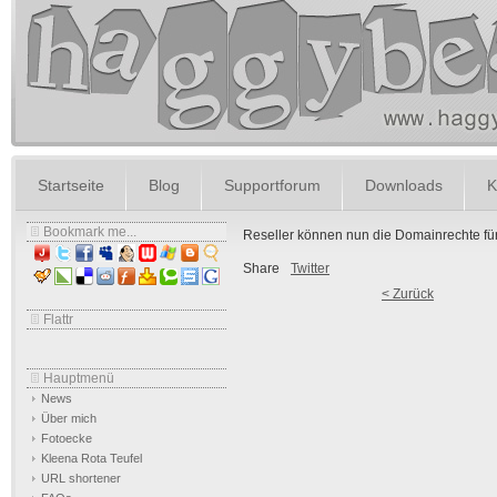
Startseite
Blog
Supportforum
Downloads
K
Bookmark me...
Reseller können nun die Domainrechte für
Share
Twitter
< Zurück
Flattr
Hauptmenü
News
Über mich
Fotoecke
Kleena Rota Teufel
URL shortener