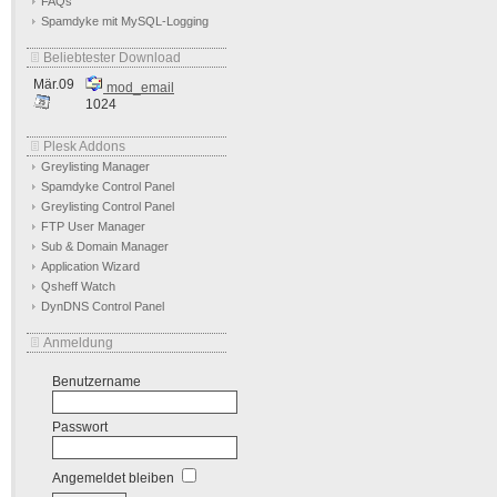
FAQs
Spamdyke mit MySQL-Logging
Beliebtester Download
Mär.09
mod_email
1024
Plesk Addons
Greylisting Manager
Spamdyke Control Panel
Greylisting Control Panel
FTP User Manager
Sub & Domain Manager
Application Wizard
Qsheff Watch
DynDNS Control Panel
Anmeldung
Benutzername
Passwort
Angemeldet bleiben