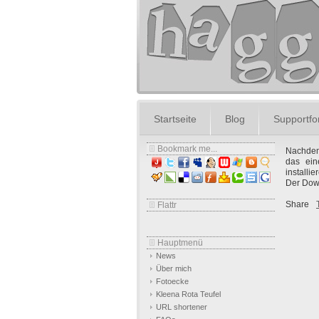
Startseite
Blog
Supportf
Bookmark me...
Nachdem 
das ein
installi
Der Dow
Share
Flattr
Hauptmenü
News
Über mich
Fotoecke
Kleena Rota Teufel
URL shortener