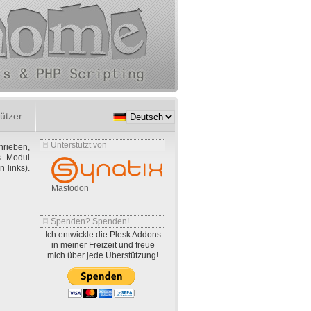
ützer
Unterstützt von
hrieben,
s Modul
 links).
Mastodon
Spenden? Spenden!
Ich entwickle die Plesk Addons
in meiner Freizeit und freue
mich über jede Überstützung!