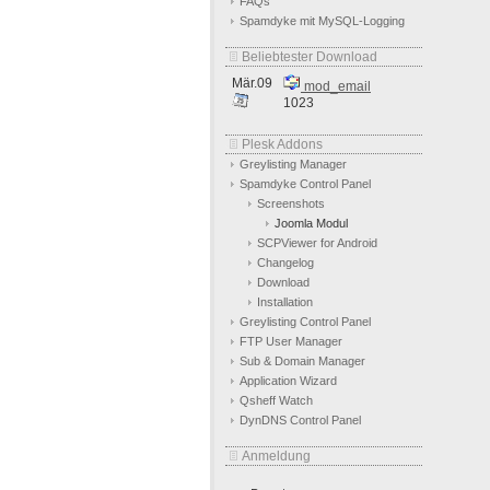
FAQs
Spamdyke mit MySQL-Logging
Beliebtester Download
Mär.09
mod_email
1023
Plesk Addons
Greylisting Manager
Spamdyke Control Panel
Screenshots
Joomla Modul
SCPViewer for Android
Changelog
Download
Installation
Greylisting Control Panel
FTP User Manager
Sub & Domain Manager
Application Wizard
Qsheff Watch
DynDNS Control Panel
Anmeldung