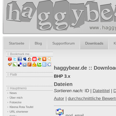
Startseite
Blog
Supportforum
Downloads
K
Bookmark me...
haggybear.de :: Downloa
Flattr
BHP 3.x
Dateien
Hauptmenü
Sortieren nach:
ID |
Dateititel
|
D
News
Autor
|
durchschnittliche Bewer
Über mich
Fotoecke
Kleena Rota Teufel
URL shortener
mod_email