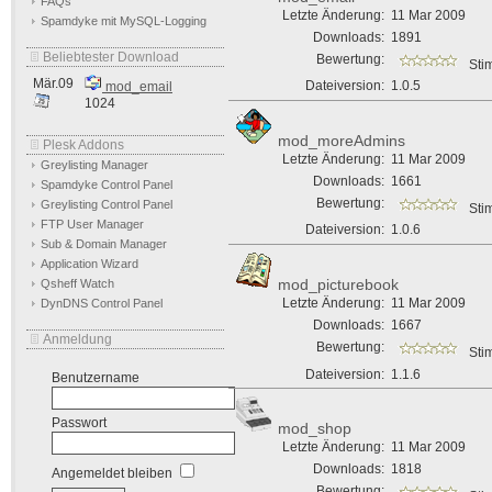
FAQs
Letzte Änderung:
11 Mar 2009
Spamdyke mit MySQL-Logging
Downloads:
1891
Beliebtester Download
Bewertung:
Sti
Mär.09
Dateiversion:
1.0.5
mod_email
1024
mod_moreAdmins
Plesk Addons
Letzte Änderung:
11 Mar 2009
Greylisting Manager
Downloads:
1661
Spamdyke Control Panel
Bewertung:
Greylisting Control Panel
Sti
FTP User Manager
Dateiversion:
1.0.6
Sub & Domain Manager
Application Wizard
mod_picturebook
Qsheff Watch
Letzte Änderung:
11 Mar 2009
DynDNS Control Panel
Downloads:
1667
Anmeldung
Bewertung:
Sti
Dateiversion:
1.1.6
Benutzername
Passwort
mod_shop
Letzte Änderung:
11 Mar 2009
Downloads:
1818
Angemeldet bleiben
Bewertung: